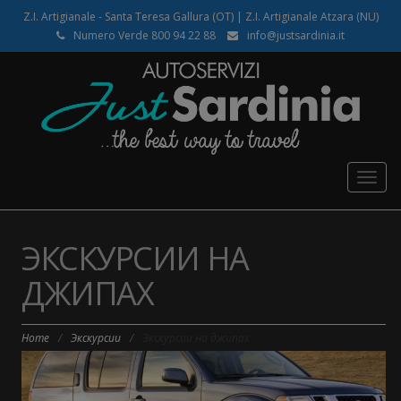
Z.I. Artigianale - Santa Teresa Gallura (OT) | Z.I. Artigianale Atzara (NU)
Numero Verde 800 94 22 88
info@justsardinia.it
Togg
navig
ЭКСКУРСИИ НА
ДЖИПАХ
Home
/
Экскурсии
/
Экскурсии на джипах