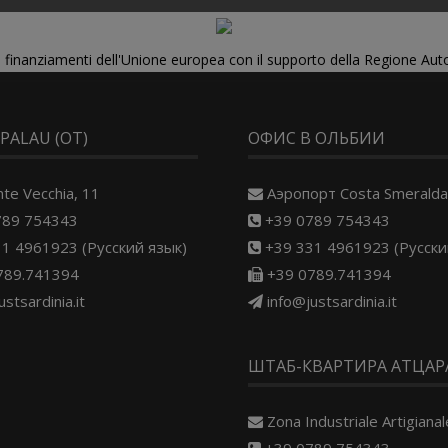
di finanziamenti dell'Unione europea con il supporto della Regione Au
 PALAU (OT)
ОФИС В ОЛЬБИИ
nte Vecchia, 11
Aэропорт Costa Smeralda
789 754343
+39 0789 754343
1 4961923 (Русский язык)
+39 331 4961923 (Русски
789.741394
+39 0789.741394
ustsardinia.it
info@justsardinia.it
ШТАБ-КВАРТИРА АТЦАРА
Zona Industriale Artigianale
+39 0789 754343