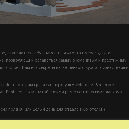
представляет из себя знаменитая «Коста Смеральда», её
еха, позволяющий оставаться самым знаменитым и престижным
ия откроет Вам все секреты излюбленного курорта известнейши
otondo, осмотрим красивую церквушку «Морская Звезда» и
an Pantaleo, знаменитой своими ремесленническими лавками
ии полдня (или целый день для отдаленных отелей).