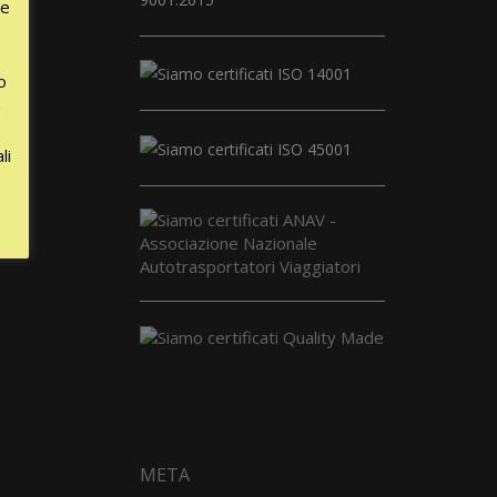
le
o
a
li
МЕТА