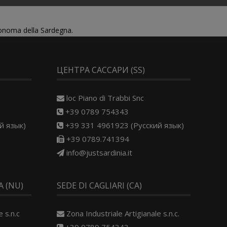
tonoma della Sardegna.
ЦЕНТРА САССАРИ (SS)
loc Piano di Trabbi Snc
+39 0789 754343
й язык)
+39 331 4961923 (Русский язык)
+39 0789.741394
info@justsardinia.it
 (NU)
SEDE DI CAGLIARI (CA)
 s.n.c
Zona Industriale Artigianale s.n.c.
+39 0789 754343