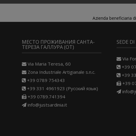
Azienda beneficiaria 
МЕСТО ПРОЖИВАНИЯ САНТА-
SEDE DI
ТЕРЕЗА ГАЛЛУРА (OT)
Via Fo
Via Maria Teresa, 60
+39 0
Zona Industriale Artigianale s.n.c.
+39 33
+39 0789 754343
+39 0
+39 331 4961923 (Русский язык)
info@j
+39 0789.741394
info@justsardinia.it