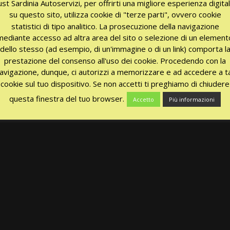
ust Sardinia Autoservizi, per offrirti una migliore esperienza digita
su questo sito, utilizza cookie di "terze parti", ovvero cookie
statistici di tipo analitico. La prosecuzione della navigazione
mediante accesso ad altra area del sito o selezione di un element
dello stesso (ad esempio, di un'immagine o di un link) comporta l
prestazione del consenso all'uso dei cookie. Procedendo con la
avigazione, dunque, ci autorizzi a memorizzare e ad accedere a ta
cookie sul tuo dispositivo. Se non accetti ti preghiamo di chiudere
questa finestra del tuo browser.
Accetto
Più informazioni