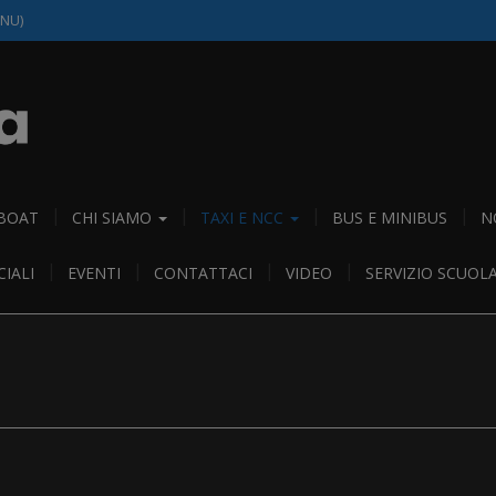
(NU)
 BOAT
CHI SIAMO
TAXI E NCC
BUS E MINIBUS
N
IALI
EVENTI
CONTATTACI
VIDEO
SERVIZIO SCUOL