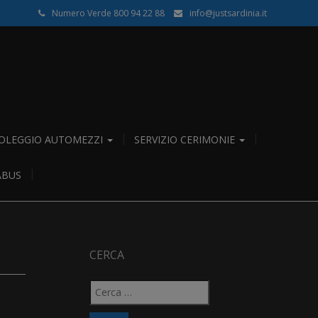
Numero Verde 800 94 22 88
info@justsardinia.it
OLEGGIO AUTOMEZZI
SERVIZIO CERIMONIE
ABUS
CERCA
Ricerca
per: