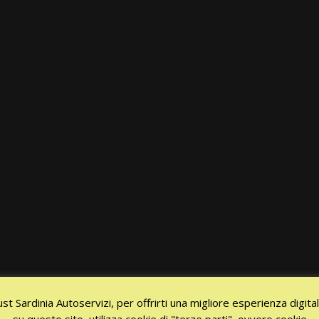
ust Sardinia Autoservizi, per offrirti una migliore esperienza digita
su questo sito, utilizza cookie di "terze parti", ovvero cookie