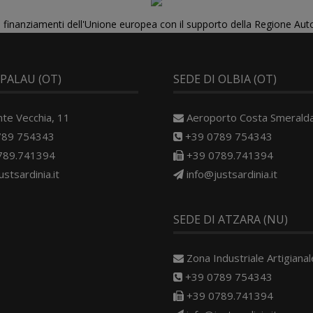
di finanziamenti dell'Unione europea con il supporto della Regione Au
 PALAU (OT)
SEDE DI OLBIA (OT)
nte Vecchia, 11
Aeroporto Costa Smerald
789 754343
+39 0789 754343
789.741394
+39 0789.741394
ustsardinia.it
info@justsardinia.it
SEDE DI ATZARA (NU)
Zona Industriale Artigianale
+39 0789 754343
+39 0789.741394