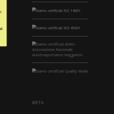
o
a
li
META