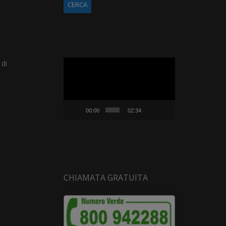
Video
 di
Player
00:00
02:34
CHIAMATA GRATUITA