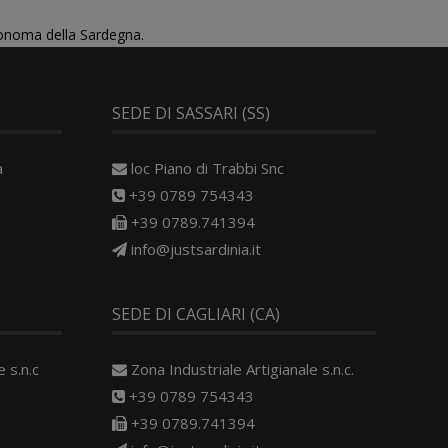
tonoma della Sardegna.
SEDE DI SASSARI (SS)
a
loc Piano di Trabbi Snc
+39 0789 754343
+39 0789.741394
info@justsardinia.it
SEDE DI CAGLIARI (CA)
 s.n.c
Zona Industriale Artigianale s.n.c.
+39 0789 754343
+39 0789.741394