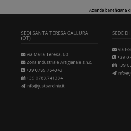
Azienda beneficiaria 
SEDI SANTA TERESA GALLURA
SEDE DI
(OT)
Via Fo
Via Maria Teresa, 60
+39 0
Zona Industriale Artigianale s.n.c.
+39 0
+39 0789 754343
info@j
+39 0789.741394
info@justsardinia.it