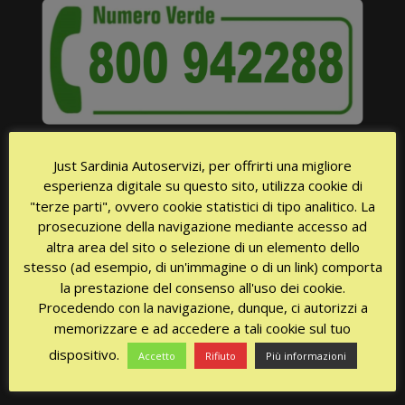
Just Sardinia Autoservizi, per offrirti una migliore
esperienza digitale su questo sito, utilizza cookie di
"terze parti", ovvero cookie statistici di tipo analitico. La
prosecuzione della navigazione mediante accesso ad
altra area del sito o selezione di un elemento dello
SERVE SUBITO UN TAXI?
stesso (ad esempio, di un'immagine o di un link) comporta
la prestazione del consenso all'uso dei cookie.
Procedendo con la navigazione, dunque, ci autorizzi a
Disponibilità 24/24h tutti i giorni!
memorizzare e ad accedere a tali cookie sul tuo
dispositivo.
Accetto
Rifiuto
Più informazioni