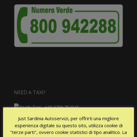
NEED A TAXI?
Availability 24 / 24h every day!
Just Sardinia Autoservizi, per offrirti una migliore
esperienza digitale su questo sito, utilizza cookie di
"terze parti", ovvero cookie statistici di tipo analitico. La