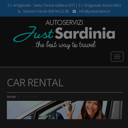
Z.I. Artigianale - Santa Teresa Gallura (OT) | Z.I. Artigianale Atzara (NU)
Numero Verde 800 94 22 88
info@justsardinia.it
Togg
navig
CAR RENTAL
Home
/
Car Rental